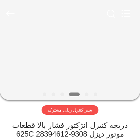
Wuxi
Xinbeichen
International
Trade
Co.,Ltd.
All
Rights
Reserved.
صفحه
اصلی
محصولات
فیلم
های
شیر کنترل ریلی مشترک
درباره
ما
دریچه کنترل انژکتور فشار بالا قطعات
موتور دیزل 9308-625C 28394612