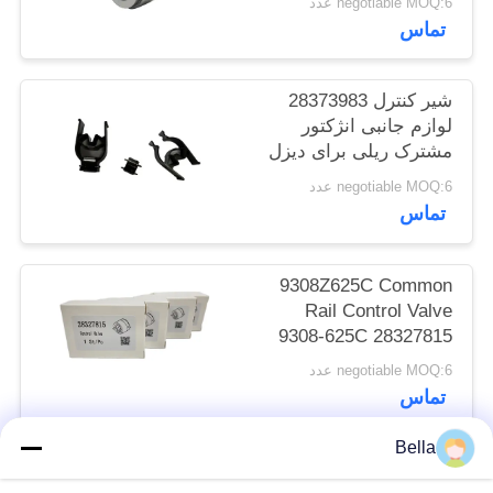
negotiable MOQ:6 عدد
سایت
تماس
PRIVACY
شیر کنترل 28373983
لوازم جانبی انژکتور
POLICY
مشترک ریلی برای دیزل
625C
negotiable MOQ:6 عدد
تماس
9308Z625C Common
Rail Control Valve
9308-625C 28327815
فشار بالا
negotiable MOQ:6 عدد
تماس
Bella
دسته بندی های محبوب
همه