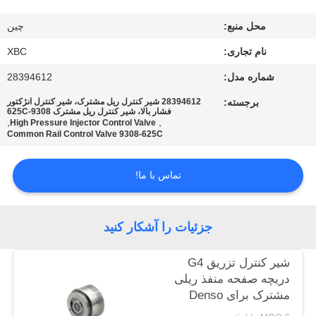
تور
محل منبع:
چین
کارخانه
نام تجاری:
XBC
کنترل
شماره مدل:
28394612
کیفیت
برجسته:
28394612 شیر کنترل ریل مشترک، شیر کنترل انژکتور
فشار بالا، شیر کنترل ریل مشترک 9308-625C
,
,
High Pressure Injector Control Valve
Common Rail Control Valve 9308-625C
با
ما
تماس با ما!
تماس
بگیرید
جزئیات را آشکار کنید
اخبار
شیر کنترل تزریق G4
دریچه صفحه منفذ ریلی
مشترک برای Denso
نقشه
Piezo