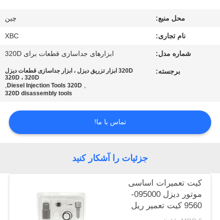
تور
محل منبع:
چین
کارخانه
نام تجاری:
XBC
کنترل
شماره مدل:
ابزارهای جداسازی قطعات برای 320D
کیفیت
برجسته:
320D ابزار تزریق دیزل ، ابزار جداسازی قطعات دیزل
320D ، 320D
,
,
Diesel Injection Tools 320D
320D disassembly tools
با
ما
تماس با ما!
تماس
بگیرید
جزئیات را آشکار کنید
اخبار
کیت تعمیرات اساسی
موتور دیزل 095000-
9560 کیت تعمیر ریل
نقشه
مشترک