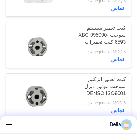
negotiable MOQ:6 عدد
سایت
تماس
PRIVACY
کیت تعمیر سیستم
سوخت XBC 095000-
POLICY
6593 کیت تعمیرات
اساسی دیزل
negotiable MOQ:6 عدد
تماس
کیت تعمیر انژکتور
سوخت موتور دیزل
DENSO ISO9001
095000-6250
negotiable MOQ:6 عدد
تماس
Bella
دسته بندی های محبوب
همه