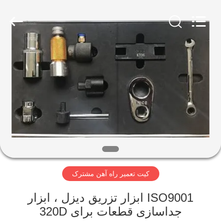
Wuxi
Xinbeichen
International
Trade
Co.,Ltd.
All
Rights
Reserved.
صفحه
اصلی
محصولات
فیلم
های
کیت تعمیر راه آهن مشترک
درباره
ما
ISO9001 ابزار تزریق دیزل ، ابزار
جداسازی قطعات برای 320D