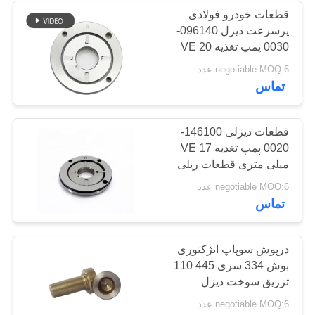
قطعات خودرو فولادی
پرسرعت دیزل 096140-
16
0030 پمپ تغذیه VE 20
میلی متری
negotiable MOQ:6 عدد
شیر برقی دیزل
تماس
قطعات دیزلی 146100-
0020 پمپ تغذیه VE 17
میلی متری قطعات ریلی
مشترک
18
negotiable MOQ:6 عدد
تماس
شیر تحویل پمپ
تزریق
درپوش سوپاپ انژکتوری
بوش 334 سری 445 110
تزریق سوخت دیزل
negotiable MOQ:6 عدد