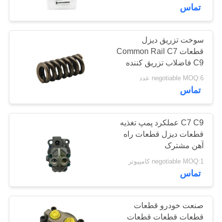
تور
تماس
کارخانه
سوخت تزریق دیزل
86
قطعات Common Rail C7
کنترل
شیر کنترل ریلی
C9 فاضلاب تزریق کننده
کیفیت
negotiable MOQ:6 عدد
مشترک
تماس
با
ما
C7 C9 عملکرد پمپ تغذیه
قطعات دیزل قطعات راه
تماس
آهن مشترک
73
بگیرید
negotiable MOQ:1 کامپیوتر
تماس
انژکتور ریلی مشترک
اخبار
صنعت خودرو قطعات
نقشه
قطعات قطعات قطعات