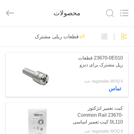
Wuxi
Xinbeichen
International
محصولات
Trade
Co.,Ltd.
All
Rights
Reserved.
صفحه
19
قطعات ریلی مشترک
اصلی
قطعات ریلی مشترک
23670-0E010 قطعات
محصولات
ریل مشترک برای دنزو
فیلم
negotiable MOQ:6 عدد
تماس
های
125
درباره
کیت تعمیر انژکتور
نازل ریلی مشترک
Common Rail 23670-
ما
0L110 کیت تعمیر اساسی
انژکتور سوخت
negotiable MOQ:6 عدد