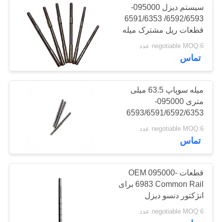
سیستم دیزل 095000-
کیت تعمیر پمپ تزریق
6592/6593/ 6591/6353
قطعات ریل مشترک میله
سوخت
شیر کنترل
negotiable MOQ:6 عدد
تماس
میله سوپاپ 63.5 میلی
متری 095000-
16
6593/6591/6592/6353
قطعات انژکتور مشترک
negotiable MOQ:6 عدد
پمپ تزریق Assy
ریلی
تماس
قطعات OEM 095000-
6983 Common Rail برای
انژکتور دنسو دیزل
10
negotiable MOQ:6 عدد