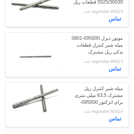
5525/30030 قطعات ریل
40
مشترک میله سوپاپ
negotiable MOQ:6 عدد
تماس
شیر اندازه گیری دیزل
موتور دیزل 095000-5801
میله شیر کنترل قطعات
یدکی ریل مشترک
negotiable MOQ:6 عدد
18
تماس
شیر محدود کننده
میله شیر کنترل ریل
فشار
مشترک 63.5 میلی متری
برای انژکتور 095000-
6591/6593/6592/6353
negotiable MOQ:6 عدد
تماس
85