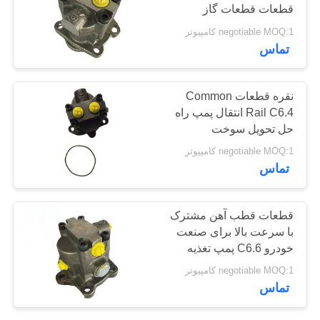
قطعات قطعات گاز
سایت
negotiable MOQ:1 کامپیوتر
76
تماس
PRIVACY
پیستون پمپ انژکتور
POLICY
نقره قطعات Common
دیزل
Rail C6.4 انتقال پمپ راه
حل تحویل سوخت
negotiable MOQ:1 کامپیوتر
تماس
20
قطعات قطب آهن مشترک
نیمکت تست ریل
با سرعت بالا برای صنعت
خودرو C6.6 پمپ تغذیه
مشترک
negotiable MOQ:1 کامپیوتر
تماس