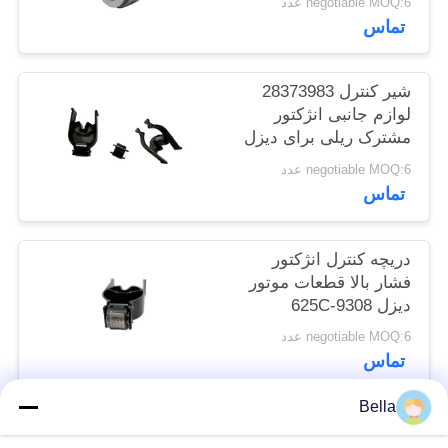
negotiable MOQ:6 عدد
سایت
تماس
PRIVACY
شیر کنترل 28373983
لوازم جانبی انژکتور
POLICY
مشترک ریلی برای دیزل
625C
negotiable MOQ:6 عدد
تماس
دریچه کنترل انژکتور
فشار بالا قطعات موتور
دیزل 9308-625C
28394612
negotiable MOQ:6 عدد
تماس
Bella
دسته بندی های محبوب
همه