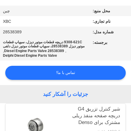
تور
محل منبع:
چین
کارخانه
نام تجاری:
XBC
کنترل
شماره مدل:
28538389
کیفیت
برجسته:
9308-621C دریچه قطعات موتور دیزل، سوپاپ قطعات
موتور دیزل 28538389، سوپاپ قطعات موتور دیزل دلفی
,
,
28538389 Diesel Engine Parts Valve
Delphi Diesel Engine Parts Valve
با
ما
تماس با ما!
تماس
بگیرید
جزئیات را آشکار کنید
اخبار
شیر کنترل تزریق G4
دریچه صفحه منفذ ریلی
مشترک برای Denso
نقشه
Piezo