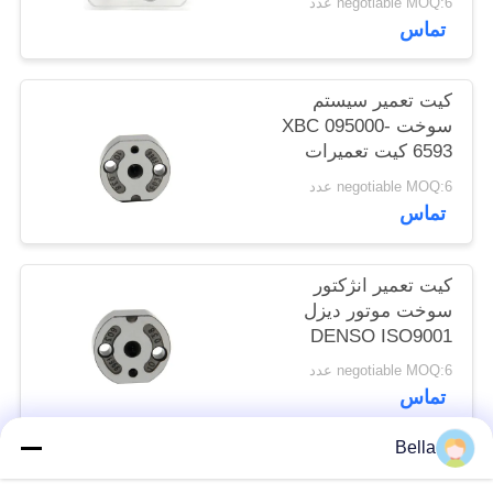
negotiable MOQ:6 عدد
سایت
تماس
PRIVACY
کیت تعمیر سیستم
سوخت XBC 095000-
POLICY
6593 کیت تعمیرات
اساسی دیزل
negotiable MOQ:6 عدد
تماس
کیت تعمیر انژکتور
سوخت موتور دیزل
DENSO ISO9001
095000-6250
negotiable MOQ:6 عدد
تماس
Bella
دسته بندی های محبوب
همه