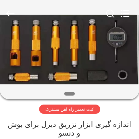
Wuxi
Xinbeichen
International
Trade
Co.,Ltd.
All
Rights
Reserved.
صفحه
اصلی
محصولات
فیلم
های
کیت تعمیر راه آهن مشترک
درباره
ما
اندازه گیری ابزار تزریق دیزل برای بوش
و دنسو