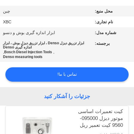
تور
محل منبع:
چین
کارخانه
نام تجاری:
XBC
کنترل
شماره مدل:
ابزار اندازه گیری بوش و دنسو
کیفیت
برجسته:
ابزار تزریق دیزل Denso ، ابزار تزریق دیزل بوش ، ابزار
اندازه گیری Denso
,
,
Bosch Diesel Injection Tools
Denso measuring tools
با
ما
تماس با ما!
تماس
بگیرید
جزئیات را آشکار کنید
اخبار
کیت تعمیرات اساسی
موتور دیزل 095000-
9560 کیت تعمیر ریل
نقشه
مشترک